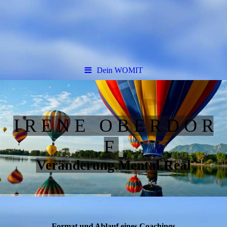
Dein WOMIT
I R E N E O B E R D O R
F
Veränderung.Mental.Real
Format und Ablauf eines Coachings