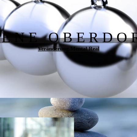
R E N E O B E R D O 
Veränderung.Mental.Real