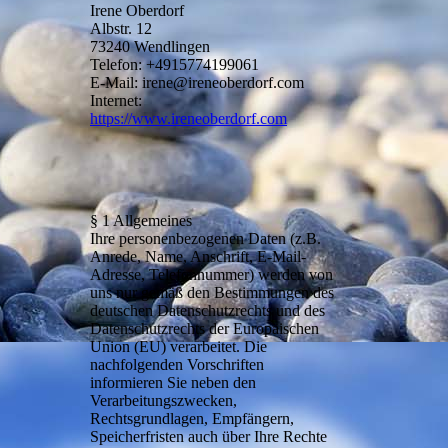
Irene Oberdorf
Albstr. 12
73240 Wendlingen
Telefon: +4915774199061
E-Mail: irene@ireneoberdorf.com
Internet:
https://www.ireneoberdorf.com
§ 1 Allgemeines
Ihre personenbezogenen Daten (z.B.
Anrede, Name, Anschrift, E-Mail-
Adresse, Telefonnummer) werden von
uns nur gemäß den Bestimmungen des
deutschen Datenschutzrechts und des
Datenschutzrechts der Europäischen
Union (EU) verarbeitet. Die
nachfolgenden Vorschriften
informieren Sie neben den
Verarbeitungszwecken,
Rechtsgrundlagen, Empfängern,
Speicherfristen auch über Ihre Rechte