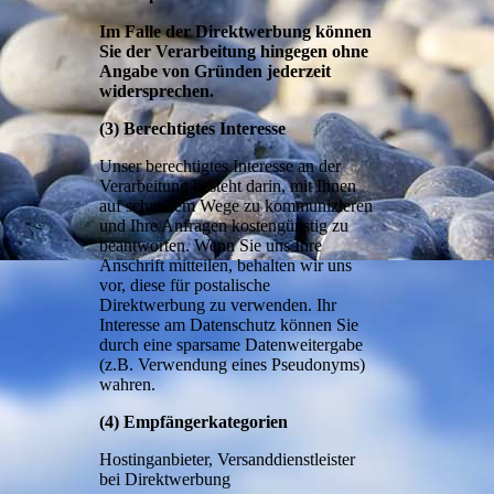
Im Falle der Direktwerbung können
Sie der Verarbeitung hingegen ohne
Angabe von Gründen jederzeit
widersprechen.
(3) Berechtigtes Interesse
Unser berechtigtes Interesse an der
Verarbeitung besteht darin, mit Ihnen
auf schnellem Wege zu kommunizieren
und Ihre Anfragen kostengünstig zu
beantworten. Wenn Sie uns Ihre
Anschrift mitteilen, behalten wir uns
vor, diese für postalische
Direktwerbung zu verwenden. Ihr
Interesse am Datenschutz können Sie
durch eine sparsame Datenweitergabe
(z.B. Verwendung eines Pseudonyms)
wahren.
(4) Empfängerkategorien
Hostinganbieter, Versanddienstleister
bei Direktwerbung