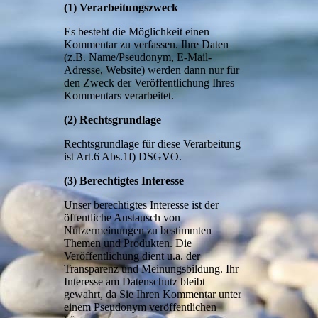
(1) Verarbeitungszweck
Es besteht die Möglichkeit einen
Kommentar zu verfassen. Ihre Daten
(z.B. Name/Pseudonym, E-Mail-
Adresse, Website) werden dann nur für
den Zweck der Veröffentlichung Ihres
Kommentars verarbeitet.
(2) Rechtsgrundlage
Rechtsgrundlage für diese Verarbeitung
ist Art.6 Abs.1f) DSGVO.
(3) Berechtigtes Interesse
Unser berechtigtes Interesse ist der
öffentliche Austausch von
Nutzermeinungen zu bestimmten
Themen und Produkten. Die
Veröffentlichung dient u.a. der
Transparenz und Meinungsbildung. Ihr
Interesse am Datenschutz bleibt
gewahrt, da Sie Ihren Kommentar unter
einem Pseudonym veröffentlichen